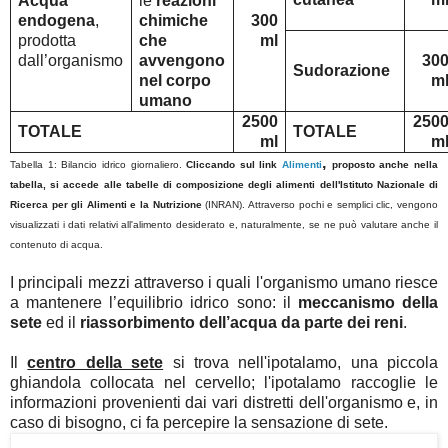
Acqua
le
reazioni
endogena
,
chimiche
300
prodotta
che
ml
dall’organismo
avvengono
30
Sudorazione
nel corpo
m
umano
2500
250
TOTALE
TOTALE
ml
m
,
Tabella 1: Bilancio idrico giornaliero.
Cliccando sul link
Alimenti
proposto anche nella
tabella, si accede alle tabelle di composizione degli alimenti dell'Istituto Nazionale di
Ricerca per gli Alimenti e la Nutrizione
(INRAN). Attraverso pochi e semplici clic, vengono
visualizzati i dati relativi all'alimento desiderato e, naturalmente, se ne può valutare anche il
contenuto di acqua.
I principali mezzi attraverso i quali l'organismo umano riesce
a mantenere l’equilibrio idrico sono: il
meccanismo della
sete
ed il
riassorbimento dell’acqua da parte dei reni
.
Il
centro della sete
si trova nell'ipotalamo, una piccola
ghiandola collocata nel cervello; l'ipotalamo raccoglie le
informazioni provenienti dai vari distretti dell'organismo e, in
caso di bisogno, ci fa percepire la sensazione di sete.