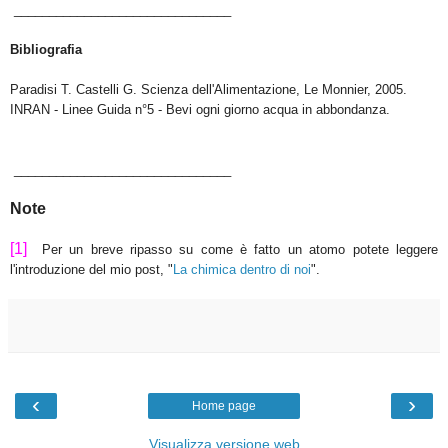
_______________________________
Bibliografia
Paradisi T. Castelli G. Scienza dell'Alimentazione, Le Monnier, 2005.
INRAN - Linee Guida n°5 - Bevi ogni giorno acqua in abbondanza.
_______________________________
Note
[1]
Per un breve ripasso su come è fatto un atomo potete leggere
l'introduzione del mio post, "
La chimica dentro di noi
".
‹
›
Home page
Visualizza versione web