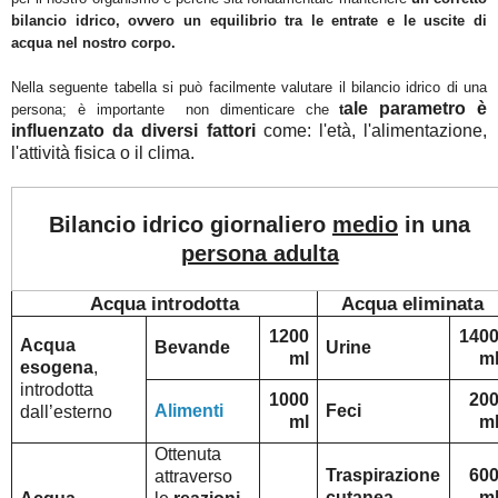
bilancio idrico, ovvero un equilibrio tra le entrate e le uscite di
acqua nel nostro corpo.
Nella seguente tabella si può facilmente valutare il bilancio idrico di una
ale parametro è
persona; è importante non dimenticare che
t
influenzato da diversi fattori
come: l'età, l'alimentazione,
l'attività fisica o il clima.
Bilancio idrico giornaliero
medio
in una
persona adulta
Acqua introdotta
Acqua eliminata
1200
140
Acqua
Bevande
Urine
ml
m
esogena
,
introdotta
1000
20
Alimenti
Feci
dall’esterno
ml
m
Ottenuta
Traspirazione
60
attraverso
cutanea
m