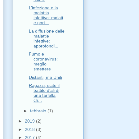
L’infezione e la
malattia
infettiva: malati
e port...
La diffusione delle
malattie
infettive:
approfondi...
Fumo e
coronavirus:
meglio
smettere
Distanti, ma Uniti
Ragazzi, siate il
battito d'ali di
una farfalla
ch...
►
febbraio
(1)
►
2019
(2)
►
2018
(3)
►
2017
(4)