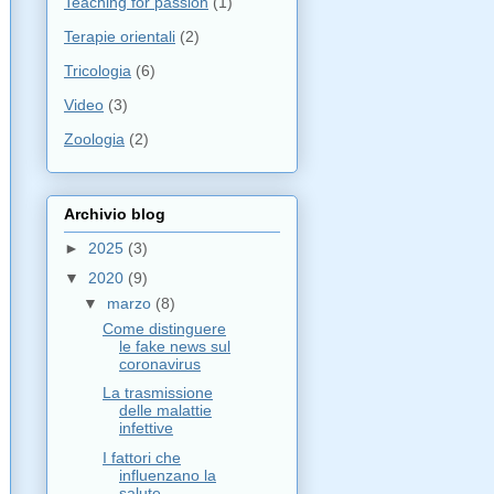
Teaching for passion
(1)
Terapie orientali
(2)
Tricologia
(6)
Video
(3)
Zoologia
(2)
Archivio blog
►
2025
(3)
▼
2020
(9)
▼
marzo
(8)
Come distinguere
le fake news sul
coronavirus
La trasmissione
delle malattie
infettive
I fattori che
influenzano la
salute