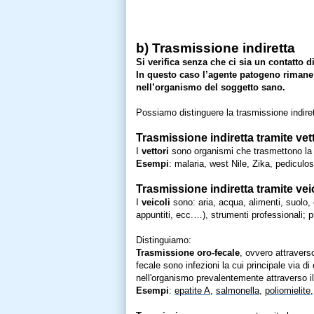
b) Trasmissione indiretta
Si verifica senza che ci sia un contatto di
In questo caso l’agente patogeno rimane 
nell’organismo del soggetto sano.
Possiamo distinguere la trasmissione indirett
Trasmissione indiretta tramite vet
I
vettori
sono organismi che trasmettono la m
Esempi
: malaria, west Nile, Zika, pediculos
Trasmissione indiretta tramite vei
I
veicoli
sono: aria, acqua, alimenti, suolo, e
appuntiti, ecc.…), strumenti professionali; p
Distinguiamo:
Trasmissione oro-fecale
, ovvero attraverso
fecale sono infezioni la cui principale via d
nell'organismo prevalentemente attraverso i
Esempi
:
epatite A
,
salmonella
,
poliomielite