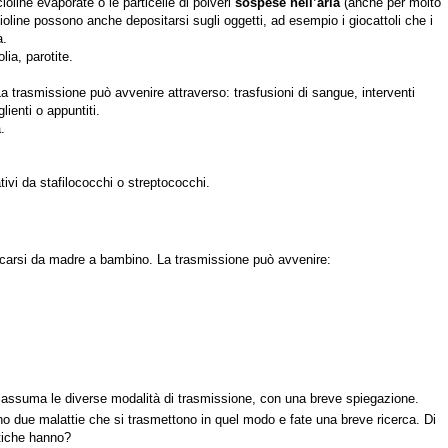
ioline evaporate o le particelle di polveri
sospese nell’aria
(anche per molto
oline possono anche depositarsi sugli oggetti, ad esempio i giocattoli che i
a.
olia, parotite.
La trasmissione può avvenire attraverso: trasfusioni di sangue, interventi
lienti o appuntiti.
.
ivi da stafilococchi o streptococchi.
ficarsi da madre a bambino. La trasmissione può avvenire:
assuma le diverse modalità di trasmissione, con una breve spiegazione.
o due malattie che si trasmettono in quel modo e fate una breve ricerca. Di
stiche hanno?