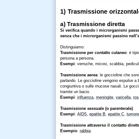
1) Trasmissione orizzontal
a) Trasmissione diretta
Si verifica quando i microrganismi passan
senza che i microrganismi passino nell’
Distinguiamo:
Trasmissione per contatto cutaneo
: è tip
persona a persona.
Esempi
:
verruche, micosi, scabbia, pedicul
Trasmissione aerea
: le goccioline che son
parlando. Le goccioline vengono espulse a b
congiuntiva o sulle mucose nasali. Le gocc
tramite un bacio.
Esempi
:
influenza
,
meningite
,
varicella
,
ros
Trasmissione sessuale (o parenterale)
.
Esempi
:
AIDS
,
epatite B
,
epatite C
,
tumore 
Trasmissione attraverso il contatto diret
Esempio
:
rabbia
.