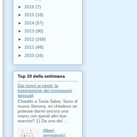
►
2016
(7)
►
2015
(18)
►
2014
(57)
►
2013
(90)
►
2012
(168)
►
2011
(48)
►
2010
(16)
Top 10 della settimana
Dai nonni ai nipoti: la
trasmissione dei cromosomi
sessuali
Chiedilo a Tania Salve, Sono di
nuovo Simona, mi chiedevo se
potesse darmi ancora una
mano con questi altri due
esercizi? 1) Da uno dei ...
Alberi
genealogici.