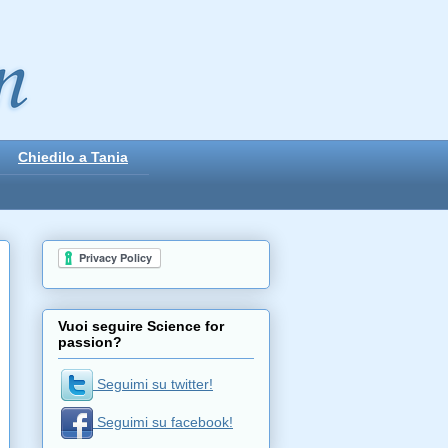
Chiedilo a Tania
placeholder
Vuoi seguire Science for
passion?
Seguimi su twitter!
Seguimi su facebook!