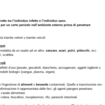
retto tra l’individuo infetto e l’individuo sano.
per un certo periodo nell’ambiente esterno prima di penetrare
a tramite vettori o tramite veicoli.
tori
alattia da un ospite ad un altro:
zanzare
,
acari
,
pulci
,
pidocchi
, ecc.
i, scabbia.
coli
ffetti d’uso (posate, giocattoli, biancheria, asciugamani, oggetti taglienti o
rodotti biologici (sangue, plasma, organi).
 l'ingestione di
alimenti
o
bevande
contaminati. Quelle a trasmissione oro-
i eliminazione è rappresentata dalle feci; gli agenti patogeni penetrano
l canale alimentare.
, colera, brucellosi, toxoplasmosi, tifo, parassiti intestinali.