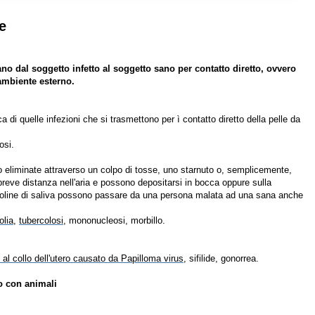
e
o dal soggetto infetto al soggetto sano per contatto diretto, ovvero
ambiente esterno.
ica di quelle infezioni che si trasmettono per ì contatto diretto della pelle da
osi.
o eliminate attraverso un colpo di tosse, uno starnuto o, semplicemente,
reve distanza nell'aria e possono depositarsi in bocca oppure sulla
ioline di saliva possono passare da una persona malata ad una sana anche
olia
,
tubercolosi
, mononucleosi, morbillo.
al collo dell'utero causato da Papilloma virus
, sifilide, gonorrea.
to con animali