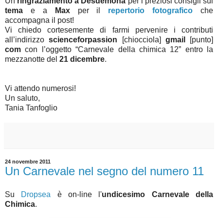
Un
ringraziamento a Desdemona
per i preziosi consigli sul
tema
e a
Max
per il
repertorio fotografico
che
accompagna il post!
Vi chiedo cortesemente di farmi pervenire i contributi
all’indirizzo
scienceforpassion
[chiocciola]
gmail
[punto]
com
con l’oggetto “Carnevale della chimica 12” entro la
mezzanotte del
21
dicembre
.
Vi attendo numerosi!
Un saluto,
Tania Tanfoglio
24 novembre 2011
Un Carnevale nel segno del numero 11
Su
Dropsea
è on-line l'
undicesimo Carnevale della
Chimica
.