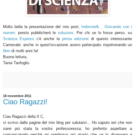
Molto bella la presentazione del mio post,
Indovinelli… Giocando con i
numeri;
presto pubblicherò le
soluzioni
. Per chi se lo fosse perso, su
Scienza Express
c'è anche la
prima edizione
di questo interessante
Carnevale: anche in quest'occasione avevo partecipato rispolverando un
libro
di molti anni fa!
Buona lettura,
Tania Tanfoglio
18 novembre 2011
Ciao Ragazzi!
Ciao Ragazzi della II C,
vi scrivo dalle pagine del mio blog per salutarvi... Ho saputo ieri che non
sarei più stata la vostra professoressa; ho preferito aspettare a
comunicarvelo perchè mi sembrava più giusto che ve lo dicessero a