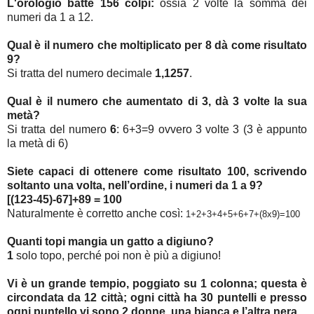
L'orologio batte 156 colpi:
ossia 2 volte la somma dei
numeri da 1 a 12.
Qual è il numero che moltiplicato per 8 dà come risultato
9?
Si tratta del numero decimale
1,1257
.
Qual è il numero che aumentato di 3, dà 3 volte la sua
metà?
Si tratta del numero
6
: 6+3=9 ovvero 3 volte 3 (3 è appunto
la metà di 6)
Siete capaci di ottenere come risultato 100, scrivendo
soltanto una volta, nell’ordine, i numeri da 1 a 9?
[(123-45)-67]+89
= 100
Naturalmente è corretto anche così:
1+2+3+4+5+6+7+(8x9)=100
Quanti topi mangia un gatto a digiuno?
1
solo topo, perché poi non è più a digiuno!
Vi è un grande tempio, poggiato su 1 colonna; questa è
circondata da 12 città; ogni città ha 30 puntelli e presso
ogni puntello vi sono 2 donne, una bianca e l’altra nera.