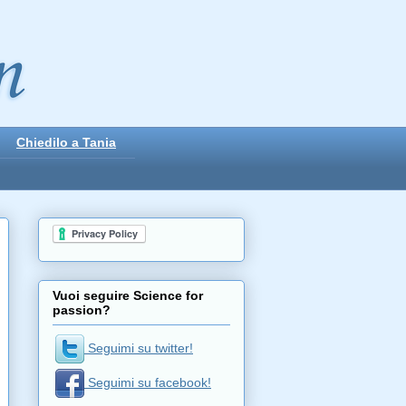
Chiedilo a Tania
placeholder
Vuoi seguire Science for
passion?
Seguimi su twitter!
Seguimi su facebook!