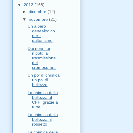
▼
2012
(168)
►
dicembre
(12)
▼
novembre
(21)
Un albero
genealogico
per il
daltonismo
Dai nonni ai
nipoti: la
trasmissione
dei
cromosomi...
Un po' di chimica
un po' di
bellezza
La chimica della
bellezza al
CFP: grazie a
tutte l...
La chimica della
bellezza: il
rossetto
La chimica della