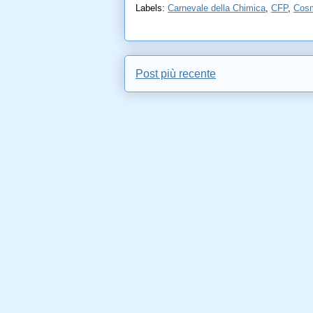
Labels:
Carnevale della Chimica
,
CFP
,
Cosm
Post più recente