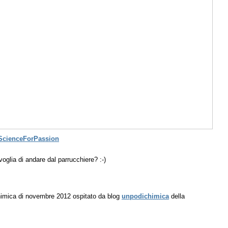
ScienceForPassion
voglia di andare dal parrucchiere? :-)
himica di novembre 2012 ospitato da blog
unpodichimica
della