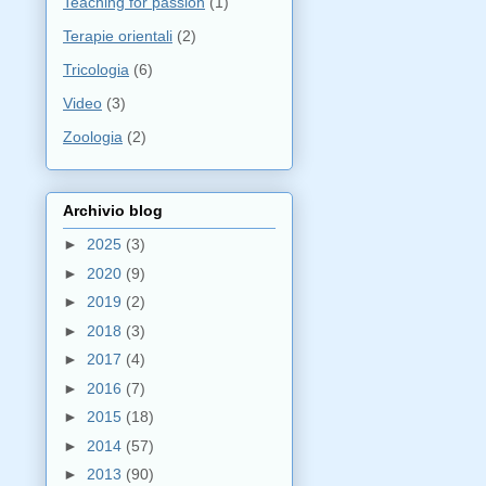
Teaching for passion
(1)
Terapie orientali
(2)
Tricologia
(6)
Video
(3)
Zoologia
(2)
Archivio blog
►
2025
(3)
►
2020
(9)
►
2019
(2)
►
2018
(3)
►
2017
(4)
►
2016
(7)
►
2015
(18)
►
2014
(57)
►
2013
(90)